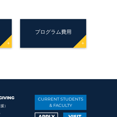
プログラム費用
+
+
GIVING
CURRENT STUDENTS
& FACULTY
支援）
会
APPLY
VISIT