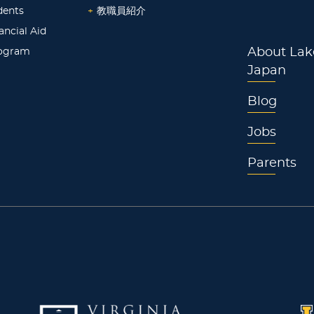
dents
+
教職員紹介
ancial Aid
rogram
About Lak
Japan
Blog
Jobs
Parents