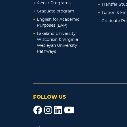
+
4-Year Programs
+
Transfer Stu
+
Graduate program
+
Tuition & Fin
+
English for Academic
+
Graduate P
Purposes (EAP)
+
Lakeland University
Wisconsin & Virginia
Wesleyan University
Pathways
FOLLOW US