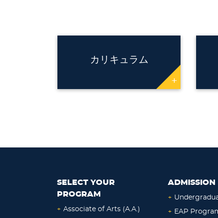
カリキュラム
+
SELECT YOUR
ADMISSION 
PROGRAM
+
Undergradu
+
Associate of Arts (A.A.)
+
EAP Progra