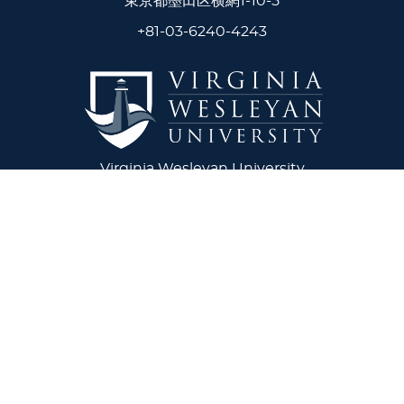
東京都墨田区横網1-10-5
+81-03-6240-4243
Virginia Wesleyan University
5817 Wesleyan Drive
Virginia Beach, VA 23455
1-757-455-3200
Lakeland University
W3718 South Drive